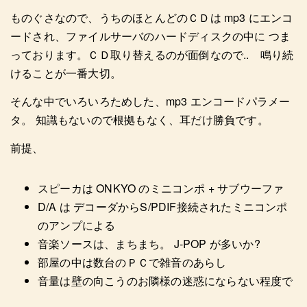
ものぐさなので、うちのほとんどのＣＤは mp3 にエンコ
ードされ、ファイルサーバのハードディスクの中に つま
っております。ＣＤ取り替えるのが面倒なので.. 鳴り続
けることが一番大切。
そんな中でいろいろためした、mp3 エンコードパラメー
タ。 知識もないので根拠もなく、耳だけ勝負です。
前提、
スピーカは ONKYO のミニコンポ + サブウーファ
D/A は デコーダからS/PDIF接続されたミニコンポ
のアンプによる
音楽ソースは、まちまち。 J-POP が多いか?
部屋の中は数台のＰＣで雑音のあらし
音量は壁の向こうのお隣様の迷惑にならない程度で