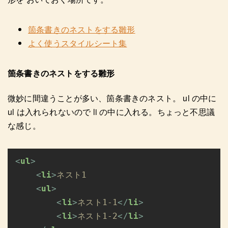
箇条書きのネストをする雛形
よく使うスタイルシート集
箇条書きのネストをする雛形
微妙に間違うことが多い、箇条書きのネスト。 ul の中に
ul は入れられないので li の中に入れる。ちょっと不思議
な感じ。
<
ul
<
li
>
<
ul
<
li
>
ネスト1-1
</
li
<
li
>
ネスト1-2
</
li